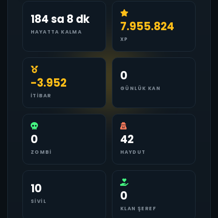
184 sa 8 dk
7.955.824
HAYATTA KALMA
XP
0
-3.952
GÜNLÜK KAN
İTIBAR
0
42
ZOMBI
HAYDUT
10
0
SIVIL
KLAN ŞEREF