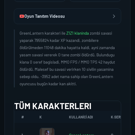
Oyun Tanıtım Videosu
GreenLantern karakteri ile
Z1Z1 klaninda
zombi savasi
yaparak 7955824 kadar XP kazandi, zombilere
öldürülmeden 11048 dakika hayatta kaldi, ayni zamanda
yasam savasi vererek 0 tane zombi öldürdü. Bulundugu
klana 0 seref bagisladi, MMO FPS / MMO TPS 42 haydut
öldürdü. Malesef bu savasi verirken 10 sivilin yasamina
sebep oldu. -3952 adet nama sahip olan GreenLantern
oyuncusu bugün kadar kan akitti.
TÜM KARAKTERLERI
#
K
KULLANICI ADI
K.SEREFI