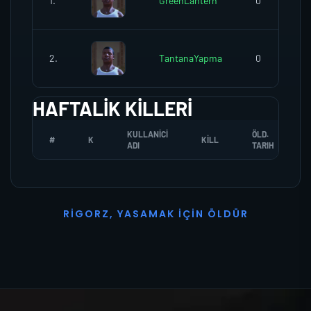
1.
GreenLantern
0
2.
TantanaYapma
0
HAFTALIK KILLERI
KULLANICI
ÖLD.
#
K
KILL
ADI
TARIH
R
I
G
O
R
Z
,
Y
A
S
A
M
A
K
İ
Ç
I
N
Ö
L
D
Ü
R