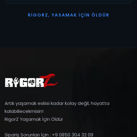
R
I
G
O
R
Z
,
Y
A
S
A
M
A
K
İ
Ç
I
N
Ö
L
D
Ü
R
Artık yaşamak eskisi kadar kolay değil, hayatta
kalabiliecekmisin!
RigorZ Yaşamak İçin Öldür
Sipariş Sorunları İçin : +9 0850 304 32 09