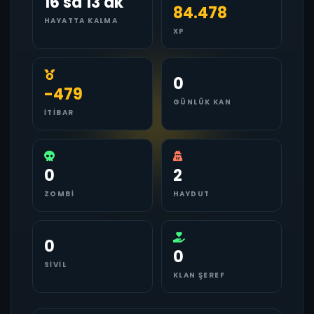
16 sa 13 dk
84.478
HAYATTA KALMA
XP
0
-479
GÜNLÜK KAN
İTIBAR
0
2
ZOMBI
HAYDUT
0
0
SIVIL
KLAN ŞEREF