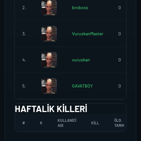
2.
broboss
0
3.
VuruskanMaster
0
4.
vuruskan
0
5.
GAVATBOY
0
HAFTALIK KILLERI
KULLANICI
ÖLD.
#
K
KILL
ADI
TARIH