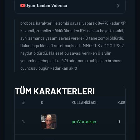
Oyun Tanıtım Videosu
broboss karakteri ile zombi savasi yaparak 84478 kadar XP
kazandi, zombilere öldürülmeden 974 dakika hayatta kaldi,
ayni zamanda yasam savasi vererek 0 tane zombi öldürdü.
Bulundugu klana 0 seref bagisladi, MMO FPS / MMO TPS 2
haydut öldürdü. Malesef bu savasi verirken 0 sivilin
yasamina sebep oldu. -479 adet nama sahip olan broboss
oyuncusu bugün kadar kan akitti.
TÜM KARAKTERLERI
#
K
KULLANICI ADI
K.SEREFI
1.
proVuruskan
0