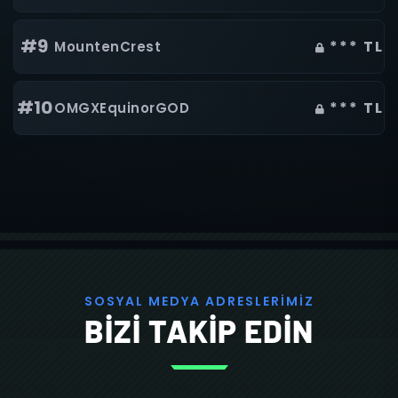
#9
*** TL
MountenCrest
#10
*** TL
OMGXEquinorGOD
S
O
S
Y
A
L
M
E
D
Y
A
A
D
R
E
S
L
E
R
İ
M
İ
Z
BİZİ TAKİP EDİN