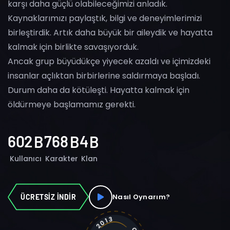
karşı daha güçlü olabileceğimizi anladık.
Kaynaklarımızı paylaştık, bilgi ve deneyimlerimizi
birleştirdik. Artık daha büyük bir aileydik ve hayatta
kalmak için birlikte savaşıyorduk.
Ancak grup büyüdükçe yiyecek azaldı ve içimizdeki
insanlar açlıktan birbirlerine saldırmaya başladı.
Durum daha da kötüleşti. Hayatta kalmak için
öldürmeye başlamamız gerekti.
6
0
2
7
6
8
4
B
B
B
Kullanıcı
Karakter
Klan
Nasıl Oynarım?
ÜCRETSİZ İNDİR