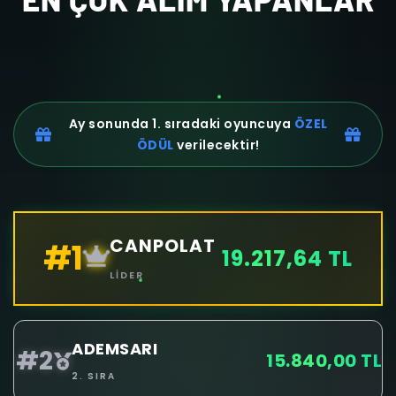
Ay sonunda 1. sıradaki oyuncuya
ÖZEL
ÖDÜL
verilecektir!
CANPOLAT
#1
19.217,64 TL
LIDER
ADEMSARI
#2
15.840,00 TL
2. SIRA