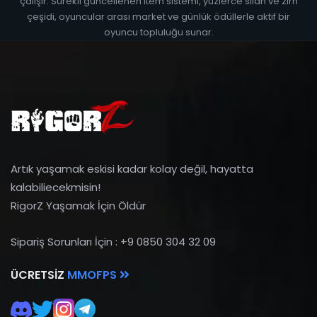
çalışır. Sürekli güncellenen item sistemi, yüzlerce silah ve zırh
çeşidi, oyuncular arası market ve günlük ödüllerle aktif bir
oyuncu topluluğu sunar.
Artık yaşamak eskisi kadar kolay değil, hayatta
kalabiliecekmisin!
RigorZ Yaşamak İçin Öldür
Sipariş Sorunları İçin : +9 0850 304 32 09
ÜCRETSIZ
MMOFPS