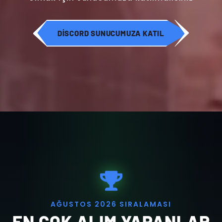
DISCORD SUNUCUMUZA KATIL
A
Ğ
U
S
T
O
S
2
0
2
6
S
I
R
A
L
A
M
A
S
I
EN ÇOK ALIM YAPANLAR