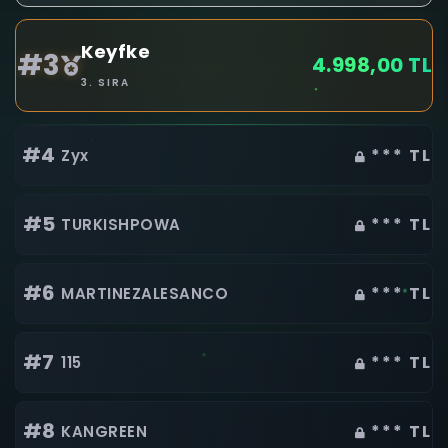
Keyfke
#3
4.998,00 TL
3. SIRA
#4
*** TL
Zyx
#5
*** TL
TURKISHPOWA
#6
*** TL
MARTINEZALESANCO
#7
*** TL
115
#8
*** TL
KANGREEN