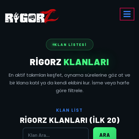
KLAN LISTESI
RIGORZ
KLANLARI
En aktif takımları keşfet, oynama sürelerine göz at ve
bir klana katıl ya da kendi ekibini kur. İsme veya harfe
göre filtrele.
K
L
A
N
L
I
S
T
RIGORZ KLANLARI (İLK 20)
ARA