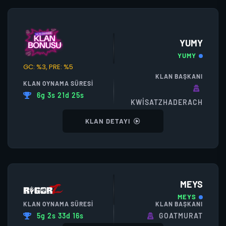
YUMY
YUMY
GC: %3, PRE: %5
KLAN BAŞKANI
KLAN OYNAMA SÜRESI
6g 3s 21d 25s
KWISATZHADERACH
KLAN DETAYI
MEYS
MEYS
KLAN OYNAMA SÜRESI
KLAN BAŞKANI
5g 2s 33d 16s
GOATMURAT