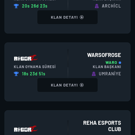
20s 26d 23s
ARCHICL
KLAN DETAYI
WARSOFROSE
WARO
KLAN OYNAMA SÜRESI
KLAN BAŞKANI
18s 23d 51s
UMRANIYE
KLAN DETAYI
REHA ESPORTS
CLUB