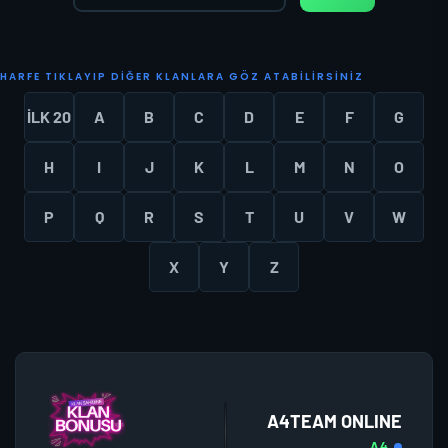
H
A
R
F
E
T
I
K
L
A
Y
I
P
D
I
Ğ
E
R
K
L
A
N
L
A
R
A
G
Ö
Z
A
T
A
B
I
L
I
R
S
I
N
I
Z
İLK 20
A
B
C
D
E
F
G
H
I
J
K
L
M
N
O
P
Q
R
S
T
U
V
W
X
Y
Z
A4TEAM ONLINE
A4