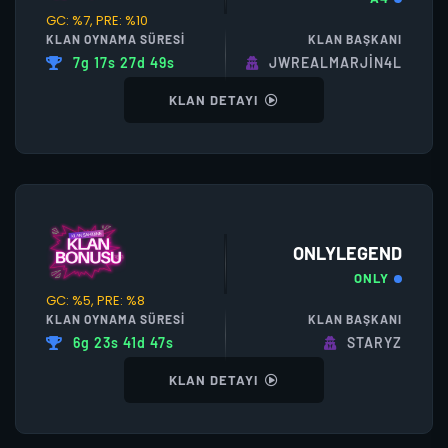
GC: %7, PRE: %10
KLAN OYNAMA SÜRESI
KLAN BAŞKANI
7g 17s 27d 49s
JWREALMARJİN4L
KLAN DETAYI
ONLYLEGEND
ONLY
GC: %5, PRE: %8
KLAN OYNAMA SÜRESI
KLAN BAŞKANI
6g 23s 41d 47s
STARYZ
KLAN DETAYI