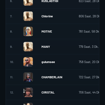
6.
KUSLASTIGI
823 Saat, 28 Dk.
7.
Chlorine
806 Saat, 28 Dk.
8.
MOTlVE
781 Saat, 58 Dk.
9.
MANY
779 Saat, 3 Dk.
10.
gulumsee
758 Saat, 20 Dk.
11.
CHAMBERLAIN
722 Saat, 27 Dk.
12.
CIRISTAL
706 Saat, 44 Dk.