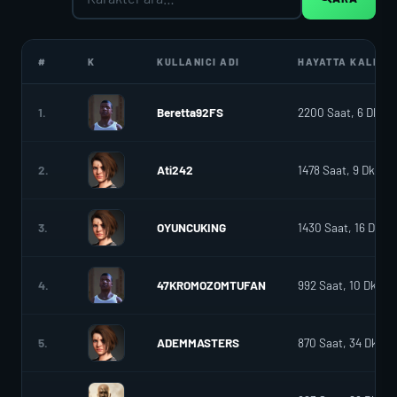
#
K
KULLANICI ADI
HAYATTA KALMA
1.
Beretta92FS
2200 Saat, 6 Dk.
2.
Ati242
1478 Saat, 9 Dk.
3.
OYUNCUKING
1430 Saat, 16 Dk.
4.
47KROMOZOMTUFAN
992 Saat, 10 Dk.
5.
ADEMMASTERS
870 Saat, 34 Dk.