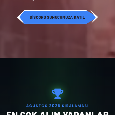
DISCORD SUNUCUMUZA KATIL
A
Ğ
U
S
T
O
S
2
0
2
6
S
I
R
A
L
A
M
A
S
I
EN ÇOK ALIM YAPANLAR