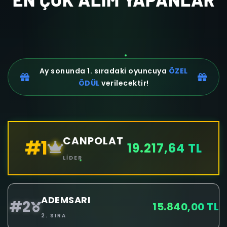
Ay sonunda 1. sıradaki oyuncuya
ÖZEL
ÖDÜL
verilecektir!
CANPOLAT
#1
19.217,64 TL
LIDER
ADEMSARI
#2
15.840,00 TL
2. SIRA