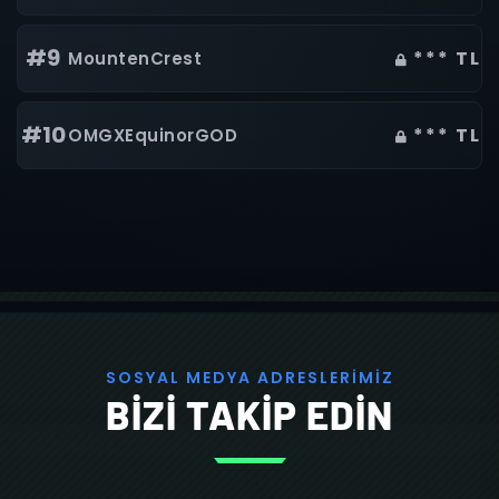
#9
*** TL
MountenCrest
#10
*** TL
OMGXEquinorGOD
S
O
S
Y
A
L
M
E
D
Y
A
A
D
R
E
S
L
E
R
İ
M
İ
Z
BİZİ TAKİP EDİN