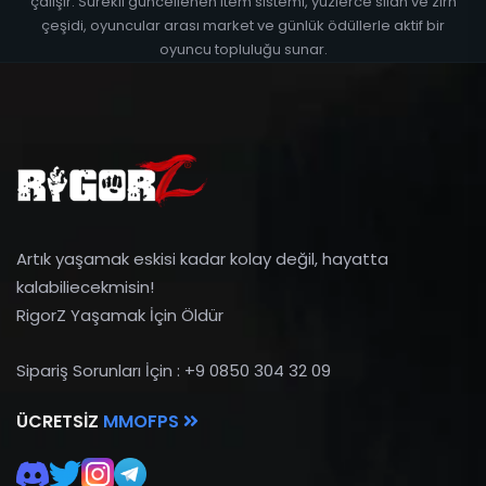
çalışır. Sürekli güncellenen item sistemi, yüzlerce silah ve zırh
çeşidi, oyuncular arası market ve günlük ödüllerle aktif bir
oyuncu topluluğu sunar.
Artık yaşamak eskisi kadar kolay değil, hayatta
kalabiliecekmisin!
RigorZ Yaşamak İçin Öldür
Sipariş Sorunları İçin : +9 0850 304 32 09
ÜCRETSIZ
MMOFPS