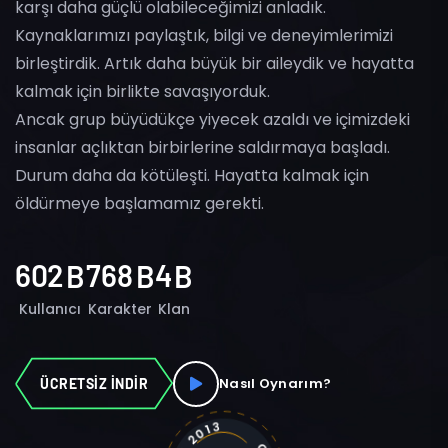
karşı daha güçlü olabileceğimizi anladık.
Kaynaklarımızı paylaştık, bilgi ve deneyimlerimizi
birleştirdik. Artık daha büyük bir aileydik ve hayatta
kalmak için birlikte savaşıyorduk.
Ancak grup büyüdükçe yiyecek azaldı ve içimizdeki
insanlar açlıktan birbirlerine saldırmaya başladı.
Durum daha da kötüleşti. Hayatta kalmak için
öldürmeye başlamamız gerekti.
6
0
2
7
6
8
4
B
B
B
Kullanıcı
Karakter
Klan
Nasıl Oynarım?
ÜCRETSİZ İNDİR