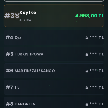
Keyfke
#3
4.998,00 TL
3. SIRA
#4
*** TL
Zyx
#5
*** TL
TURKISHPOWA
#6
*** TL
MARTINEZALESANCO
#7
*** TL
115
#8
*** TL
KANGREEN