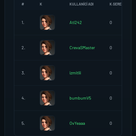
#
K
KULLANICI ADI
K.SEREFI
1.
Ati242
0
2.
CrevaSMaster
0
3.
izmitlii
0
4.
bumbumV5
0
5.
OvYeaaa
0