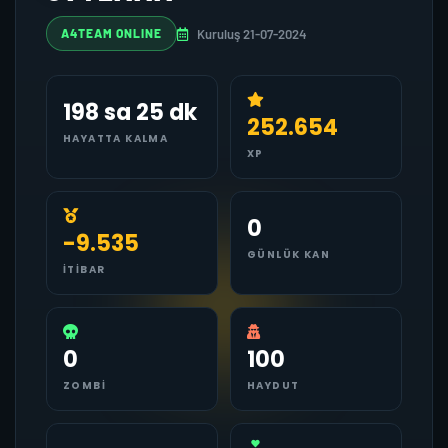
Kuruluş 21-07-2024
A4TEAM ONLINE
198 sa 25 dk
252.654
HAYATTA KALMA
XP
0
-9.535
GÜNLÜK KAN
İTIBAR
0
100
ZOMBI
HAYDUT