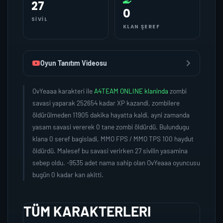
27
0
SIVIL
KLAN ŞEREF
Oyun Tanıtım Videosu
OvYeaaa karakteri ile
A4TEAM ONLINE klaninda
zombi
savasi yaparak 252654 kadar XP kazandi, zombilere
öldürülmeden 11905 dakika hayatta kaldi, ayni zamanda
yasam savasi vererek 0 tane zombi öldürdü. Bulundugu
klana 0 seref bagisladi, MMO FPS / MMO TPS 100 haydut
öldürdü. Malesef bu savasi verirken 27 sivilin yasamina
sebep oldu. -9535 adet nama sahip olan OvYeaaa oyuncusu
bugün 0 kadar kan akitti.
TÜM KARAKTERLERI