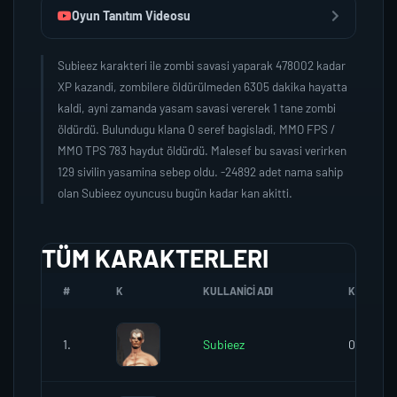
Oyun Tanıtım Videosu
Subieez karakteri ile zombi savasi yaparak 478002 kadar
XP kazandi, zombilere öldürülmeden 6305 dakika hayatta
kaldi, ayni zamanda yasam savasi vererek 1 tane zombi
öldürdü. Bulundugu klana 0 seref bagisladi, MMO FPS /
MMO TPS 783 haydut öldürdü. Malesef bu savasi verirken
129 sivilin yasamina sebep oldu. -24892 adet nama sahip
olan Subieez oyuncusu bugün kadar kan akitti.
TÜM KARAKTERLERI
#
K
KULLANICI ADI
K.SEREFI
1.
Subieez
0