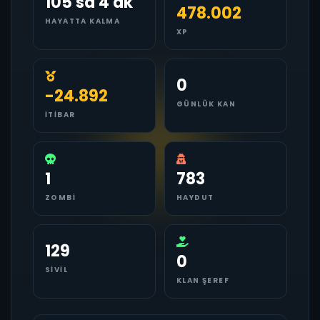
105 sa 4 dk
478.002
HAYATTA KALMA
XP
0
-24.892
GÜNLÜK KAN
İTIBAR
1
783
ZOMBI
HAYDUT
129
0
SIVIL
KLAN ŞEREF