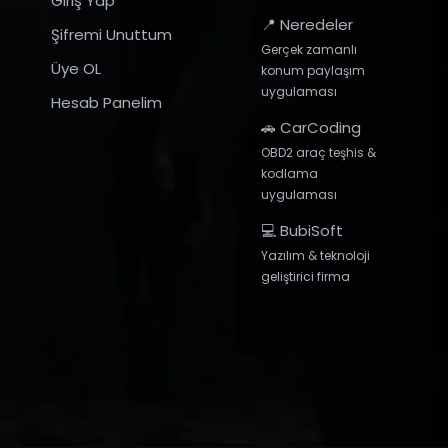
Giriş Yap
📍 Neredeler
Şifremi Unuttum
Gerçek zamanlı
Üye OL
konum paylaşım
uygulaması
Hesab Panelim
🚗 CarCoding
OBD2 araç teşhis &
kodlama
uygulaması
💻 BubiSoft
Yazılım & teknoloji
geliştirici firma