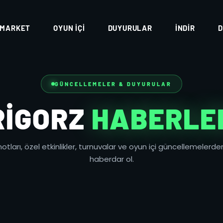
MARKET
OYUN İÇI
DUYURULAR
İNDIR
D
GÜNCELLEMELER & DUYURULAR
RIGORZ
HABERLE
tları, özel etkinlikler, turnuvalar ve oyun içi güncellemelerden
haberdar ol.