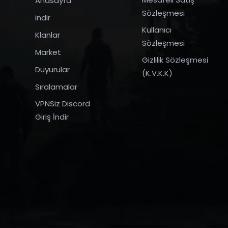
Anasayfa
Sözleşmesi
indir
Kullanıcı
Klanlar
Sözleşmesi
Market
Gizlilik Sözleşmesi
Duyurular
(K.V.K.K)
Sıralamalar
VPNSiz Discord
Giriş İndir