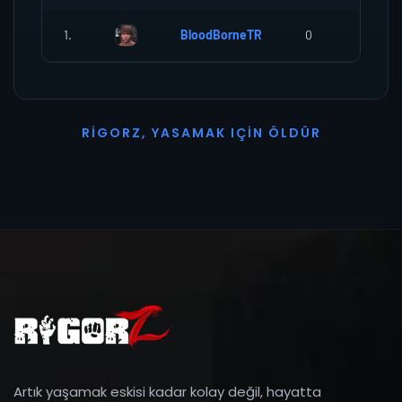
1.
BloodBorneTR
0
0
R
I
G
O
R
Z
,
Y
A
S
A
M
A
K
I
Ç
I
N
Ö
L
D
Ü
R
Artık yaşamak eskisi kadar kolay değil, hayatta