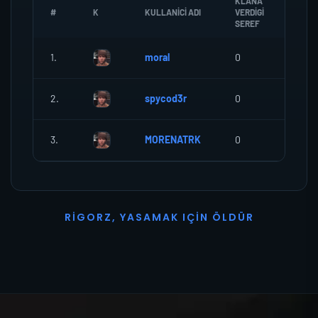
KLANA
#
K
KULLANICI ADI
VERDIGI
ZOMB
SEREF
1.
moral
0
0
2.
spycod3r
0
0
3.
MORENATRK
0
0
R
I
G
O
R
Z
,
Y
A
S
A
M
A
K
I
Ç
I
N
Ö
L
D
Ü
R