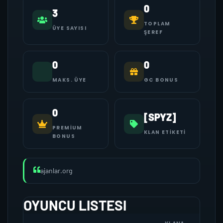
0
3
TOPLAM
ÜYE SAYISI
ŞEREF
0
0
MAKS. ÜYE
GC BONUS
0
[SPYZ]
PREMIUM
KLAN ETIKETI
BONUS
ajanlar.org
OYUNCU LISTESI