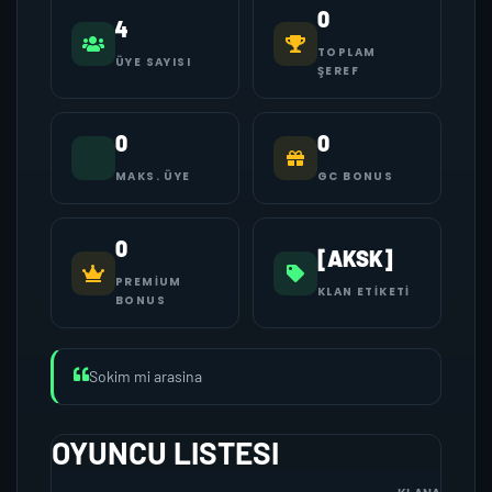
0
4
TOPLAM
ÜYE SAYISI
ŞEREF
0
0
MAKS. ÜYE
GC BONUS
0
[AKSK]
PREMIUM
KLAN ETIKETI
BONUS
Sokim mi arasina
OYUNCU LISTESI