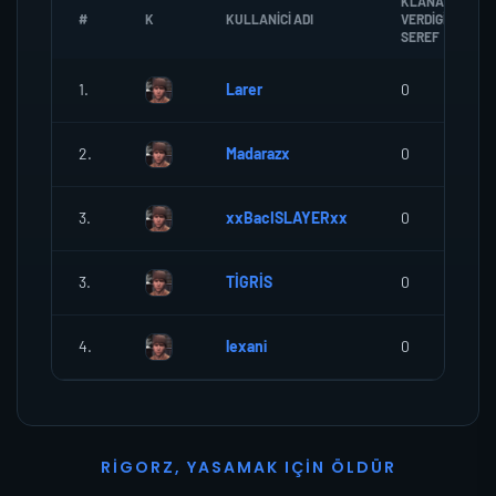
KLANA
#
K
KULLANICI ADI
VERDIGI
SEREF
1.
Larer
0
2.
Madarazx
0
3.
xxBacISLAYERxx
0
3.
TİGRİS
0
4.
lexani
0
R
I
G
O
R
Z
,
Y
A
S
A
M
A
K
I
Ç
I
N
Ö
L
D
Ü
R