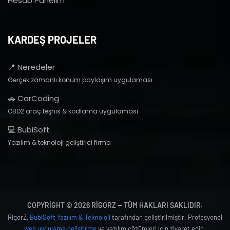
Hesab Panelim
KARDEŞ PROJELER
📍 Neredeler
Gerçek zamanlı konum paylaşım uygulaması
🚗 CarCoding
OBD2 araç teşhis & kodlama uygulaması
💻 BubiSoft
Yazılım & teknoloji geliştirici firma
COPYRIGHT © 2026 RIGORZ — TÜM HAKLARI SAKLIDIR.
RigorZ,
BubiSoft Yazılım & Teknoloji
tarafından geliştirilmiştir. Profesyonel
web uygulama geliştirme
ve yazılım çözümleri için ziyaret edin.