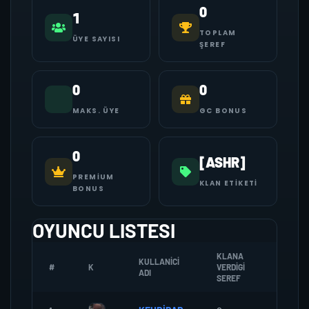
0
1
TOPLAM
ÜYE SAYISI
ŞEREF
0
0
MAKS. ÜYE
GC BONUS
0
[ASHR]
PREMIUM
KLAN ETIKETI
BONUS
OYUNCU LISTESI
KLANA
KULLANICI
#
K
VERDIGI
ZOMBI
ADI
SEREF