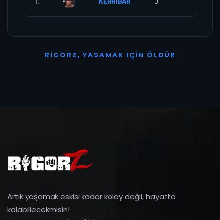
1.
KEHRİBAR
0
0
R
I
G
O
R
Z
,
Y
A
S
A
M
A
K
I
Ç
I
N
Ö
L
D
Ü
R
Artık yaşamak eskisi kadar kolay değil, hayatta
kalabiliecekmisin!