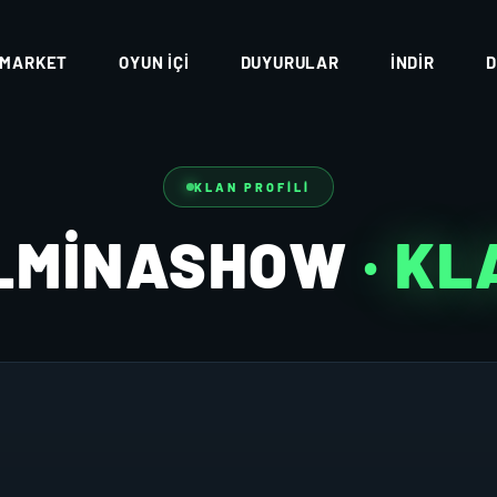
MARKET
OYUN İÇI
DUYURULAR
İNDIR
D
KLAN PROFILI
LMINASHOW
· K