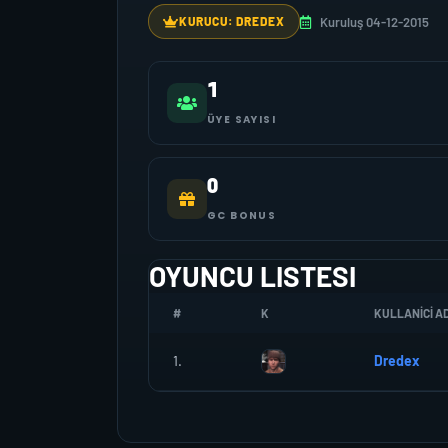
Kuruluş 04-12-2015
KURUCU: DREDEX
1
ÜYE SAYISI
0
GC BONUS
OYUNCU LISTESI
#
K
KULLANICI AD
1.
Dredex