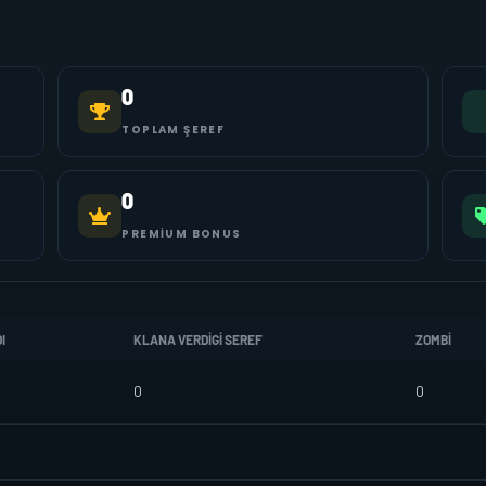
0
TOPLAM ŞEREF
0
PREMIUM BONUS
I
KLANA VERDIGI SEREF
ZOMBI
0
0