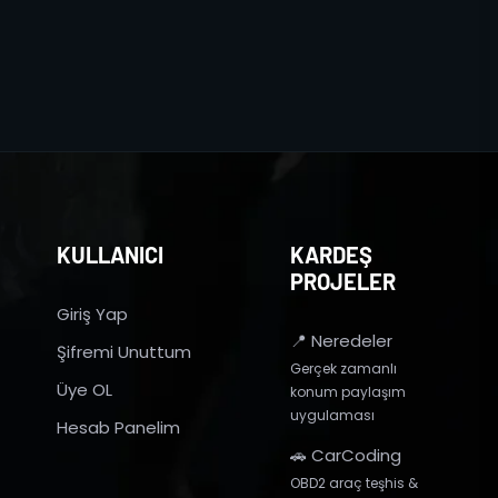
KULLANICI
KARDEŞ
PROJELER
Giriş Yap
📍 Neredeler
Şifremi Unuttum
Gerçek zamanlı
Üye OL
konum paylaşım
uygulaması
Hesab Panelim
🚗 CarCoding
OBD2 araç teşhis &