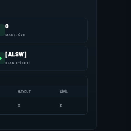
0
MAKS. ÜYE
[ALSW]
KLAN ETIKETI
HAYDUT
SIVIL
0
0