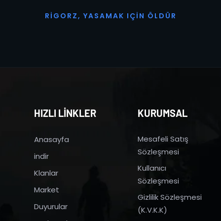
R
I
G
O
R
Z
,
Y
A
S
A
M
A
K
I
Ç
I
N
Ö
L
D
Ü
R
HIZLI LİNKLER
KURUMSAL
Mesafeli Satış
Anasayfa
Sözleşmesi
indir
Kullanıcı
Klanlar
Sözleşmesi
Market
Gizlilik Sözleşmesi
Duyurular
(K.V.K.K)