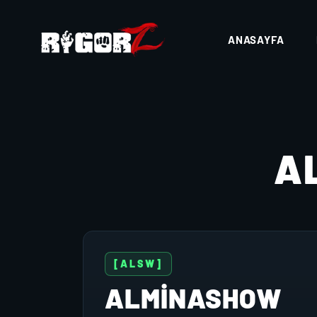
ANASAYFA
A
[ALSW]
ALMINASHOW