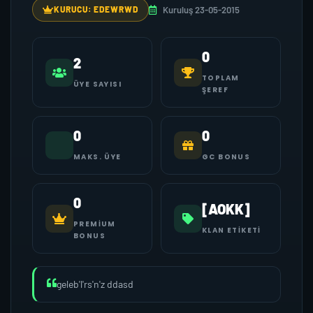
Kuruluş 23-05-2015
KURUCU: EDEWRWD
0
2
TOPLAM
ÜYE SAYISI
ŞEREF
0
0
MAKS. ÜYE
GC BONUS
0
[AOKK]
PREMIUM
KLAN ETIKETI
BONUS
geleb'l'rs'n'z ddasd