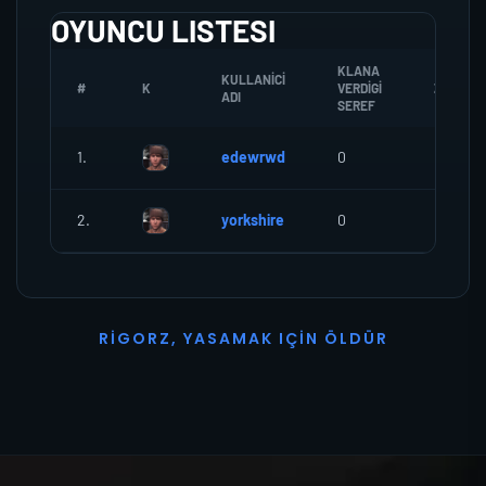
OYUNCU LISTESI
KLANA
KULLANICI
#
K
VERDIGI
ZOMBI
ADI
SEREF
1.
edewrwd
0
0
2.
yorkshire
0
0
R
I
G
O
R
Z
,
Y
A
S
A
M
A
K
I
Ç
I
N
Ö
L
D
Ü
R