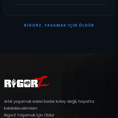
R
I
G
O
R
Z
,
Y
A
S
A
M
A
K
I
Ç
I
N
Ö
L
D
Ü
R
Artık yaşamak eskisi kadar kolay değil, hayatta
kalabiliecekmisin!
RigorZ Yaşamak İçin Öldür