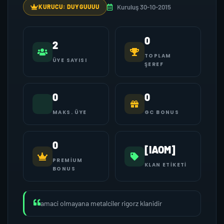
Kuruluş 30-10-2015
KURUCU: DUYGUUUU
0
2
TOPLAM
ÜYE SAYISI
ŞEREF
0
0
MAKS. ÜYE
GC BONUS
0
[IAOM]
PREMIUM
KLAN ETIKETI
BONUS
amaci olmayana metalciler rigorz klanidir