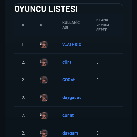
OYUNCU LISTESI
KLANA
KULLANICI
#
K
VERDIGI
ZOMBI
ADI
SEREF
1.
vLATHRIX
0
0
2.
c0nt
0
0
2.
COOnt
0
0
2.
duyguuuu
0
0
2.
connt
0
0
2.
duygum
0
0