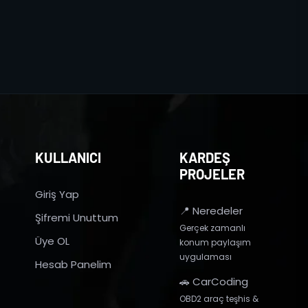
KULLANICI
KARDEŞ
PROJELER
Giriş Yap
📍 Neredeler
Şifremi Unuttum
Gerçek zamanlı
Üye OL
konum paylaşım
uygulaması
Hesab Panelim
🚗 CarCoding
OBD2 araç teşhis &