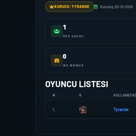
Kuruluş 20-10-2015
KURUCU: TYRANDE
1
ÜYE SAYISI
0
GC BONUS
OYUNCU LISTESI
#
K
KULLANICI AD
1.
Tyrande