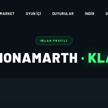
MARKET
OYUN İÇI
DUYURULAR
İNDIR
D
KLAN PROFILI
MONAMARTH
· K