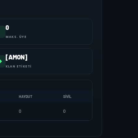
0
MAKS. ÜYE
[AMON]
KLAN ETIKETI
HAYDUT
SIVIL
0
0