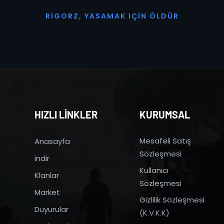
R
I
G
O
R
Z
,
Y
A
S
A
M
A
K
I
Ç
I
N
Ö
L
D
Ü
R
HIZLI LİNKLER
KURUMSAL
Mesafeli Satış
Anasayfa
Sözleşmesi
indir
Kullanıcı
Klanlar
Sözleşmesi
Market
Gizlilik Sözleşmesi
Duyurular
(K.V.K.K)