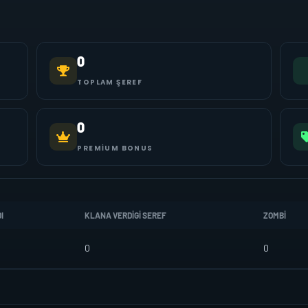
0
TOPLAM ŞEREF
0
PREMIUM BONUS
I
KLANA VERDIGI SEREF
ZOMBI
0
0