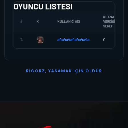
OYUNCU LISTESI
KLANA
#
K
KULLANICI ADI
VERDIGI
SEREF
1.
a4a4a4a4a4a4a4a
0
R
I
G
O
R
Z
,
Y
A
S
A
M
A
K
I
Ç
I
N
Ö
L
D
Ü
R