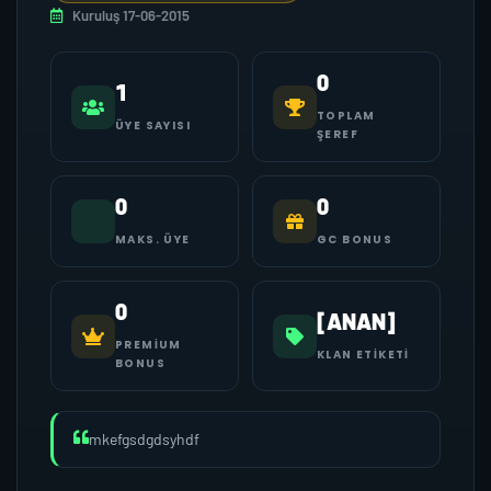
Kuruluş 17-06-2015
0
1
TOPLAM
ÜYE SAYISI
ŞEREF
0
0
MAKS. ÜYE
GC BONUS
0
[ANAN]
PREMIUM
KLAN ETIKETI
BONUS
mkefgsdgdsyhdf