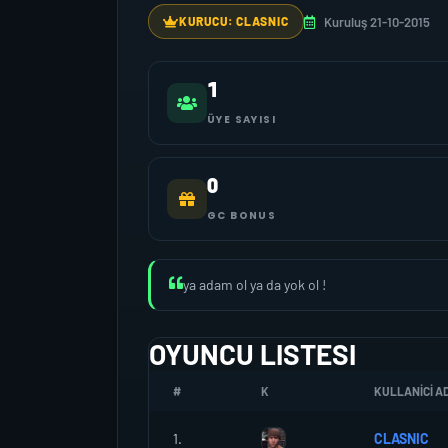
Kuruluş 21-10-2015
KURUCU: CLASNIC
1
ÜYE SAYISI
0
GC BONUS
ya adam ol ya da yok ol !
OYUNCU LISTESI
#
K
KULLANICI AD
1.
CLASNIC