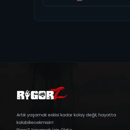
Artık yaşamak eskisi kadar kolay değil, hayatta
kalabiliecekmisin!
RigorZ Yaşamak İçin Öldür