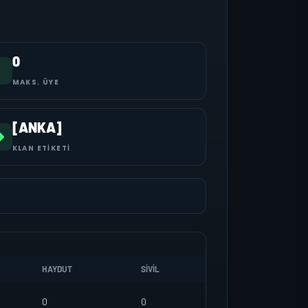
0
MAKS. ÜYE
[ANKA]
KLAN ETIKETI
HAYDUT
SIVIL
0
0