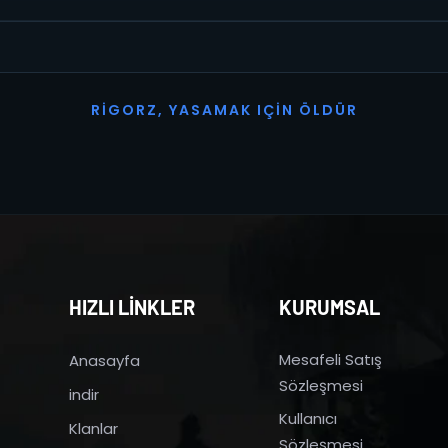
R
I
G
O
R
Z
,
Y
A
S
A
M
A
K
I
Ç
I
N
Ö
L
D
Ü
R
HIZLI LİNKLER
KURUMSAL
Mesafeli Satış
Anasayfa
Sözleşmesi
indir
Kullanıcı
Klanlar
Sözleşmesi