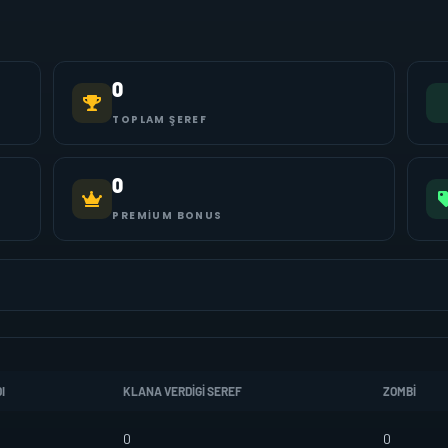
0
TOPLAM ŞEREF
0
PREMIUM BONUS
I
KLANA VERDIGI SEREF
ZOMBI
0
0