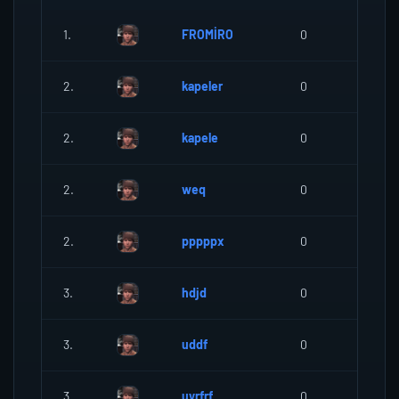
1.
FROMİRO
0
0
2.
kapeler
0
0
2.
kapele
0
0
2.
weq
0
0
2.
pppppx
0
0
3.
hdjd
0
0
3.
uddf
0
0
3.
uyrfrf
0
0