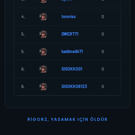
4.
tomriss
0
0
5.
QWERT71
0
0
5.
katilmelih71
0
0
6.
SISOKKO01
0
0
6.
SISOKKO8123
0
0
R
I
G
O
R
Z
,
Y
A
S
A
M
A
K
I
Ç
I
N
Ö
L
D
Ü
R