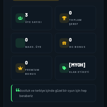
0
3
TOPLAM
ÜYE SAYISI
ŞEREF
0
0
MAKS. ÜYE
GC BONUS
0
[MYOH]
PREMIUM
KLAN ETIKETI
BONUS
dostluk ve terbiye içinde güzel bir oyun için hep
beraberiz