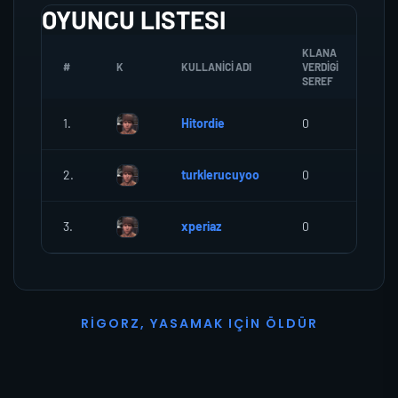
OYUNCU LISTESI
KLANA
#
K
KULLANICI ADI
VERDIGI
ZO
SEREF
1.
Hitordie
0
0
2.
turklerucuyoo
0
0
3.
xperiaz
0
0
R
I
G
O
R
Z
,
Y
A
S
A
M
A
K
I
Ç
I
N
Ö
L
D
Ü
R