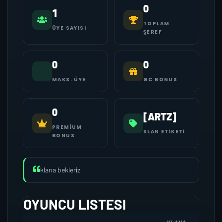
0
1
TOPLAM
ÜYE SAYISI
ŞEREF
0
0
MAKS. ÜYE
GC BONUS
0
[ARTZ]
PREMIUM
KLAN ETIKETI
BONUS
klana bekleriz
OYUNCU LISTESI