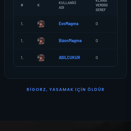
KLANA
KULLANICI
#
K
VERDIGI
ZOMB
ADI
SEREF
1.
EvoMagma
0
0
1.
BizonMagma
0
0
1.
ASILCUKUR
0
0
R
I
G
O
R
Z
,
Y
A
S
A
M
A
K
I
Ç
I
N
Ö
L
D
Ü
R