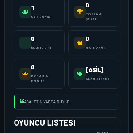
0
1
TOPLAM
ÜYE SAYISI
ŞEREF
0
0
MAKS. ÜYE
GC BONUS
0
[ASİL]
PREMIUM
KLAN ETIKETI
BONUS
ASALETİN VARSA BUYUR
OYUNCU LISTESI