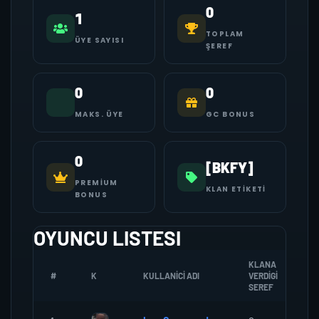
0
1
TOPLAM
ÜYE SAYISI
ŞEREF
0
0
MAKS. ÜYE
GC BONUS
0
[BKFY]
PREMIUM
KLAN ETIKETI
BONUS
OYUNCU LISTESI
KLANA
#
K
KULLANICI ADI
VERDIGI
Z
SEREF