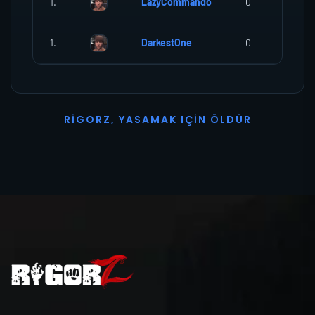
1.
LazyCommando
0
0
1.
DarkestOne
0
0
R
I
G
O
R
Z
,
Y
A
S
A
M
A
K
I
Ç
I
N
Ö
L
D
Ü
R