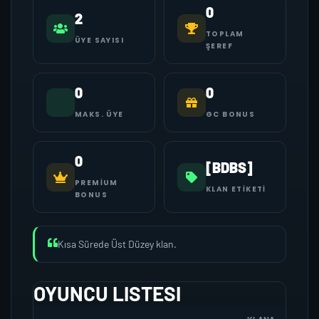
0
2
TOPLAM
ÜYE SAYISI
ŞEREF
0
0
MAKS. ÜYE
GC BONUS
0
[BDBS]
PREMIUM
KLAN ETIKETI
BONUS
Kısa Sürede Üst Düzey klan.
OYUNCU LISTESI