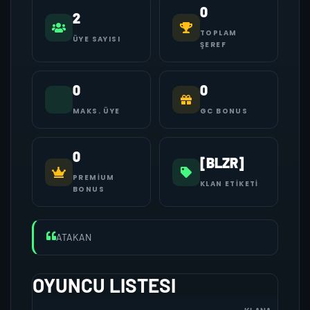
0
2
TOPLAM
ÜYE SAYISI
ŞEREF
0
0
MAKS. ÜYE
GC BONUS
0
[BLZR]
PREMIUM
KLAN ETIKETI
BONUS
ATAKAN
OYUNCU LISTESI