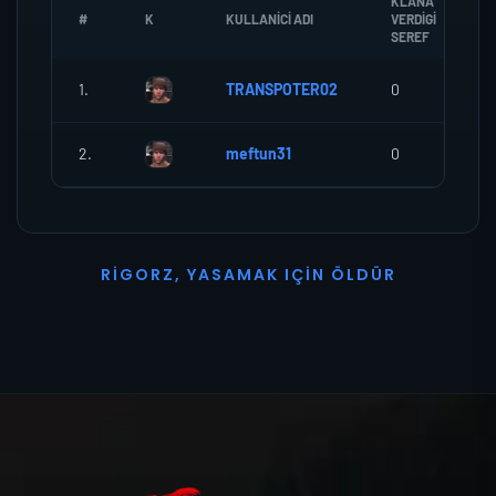
KLANA
#
K
KULLANICI ADI
VERDIGI
SEREF
1.
TRANSPOTER02
0
2.
meftun31
0
R
I
G
O
R
Z
,
Y
A
S
A
M
A
K
I
Ç
I
N
Ö
L
D
Ü
R