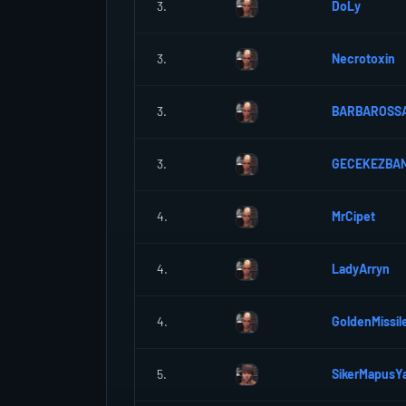
3.
DoLy
3.
Necrotoxin
3.
BARBAROSS
3.
GECEKEZBAN
4.
MrCipet
4.
LadyArryn
4.
GoldenMissil
5.
SikerMapusYa