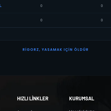
L
0
0
0
0
R
I
G
O
R
Z
,
Y
A
S
A
M
A
K
I
Ç
I
N
Ö
L
D
Ü
R
HIZLI LİNKLER
KURUMSAL