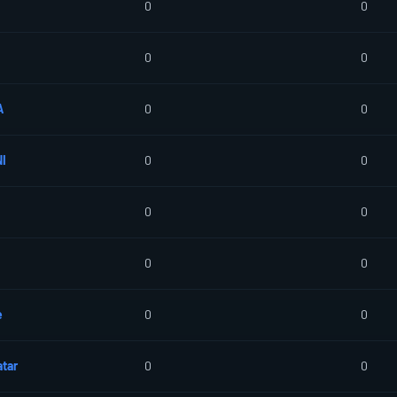
0
0
0
0
A
0
0
I
0
0
0
0
0
0
e
0
0
tar
0
0