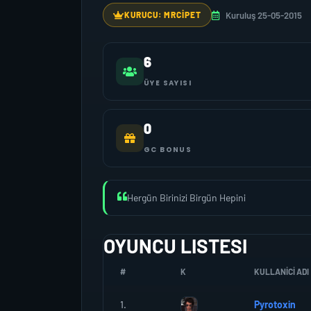
Kuruluş 25-05-2015
KURUCU: MRCIPET
6
ÜYE SAYISI
0
GC BONUS
Hergün Birinizi Birgün Hepini
OYUNCU LISTESI
#
K
KULLANICI ADI
1.
Pyrotoxin