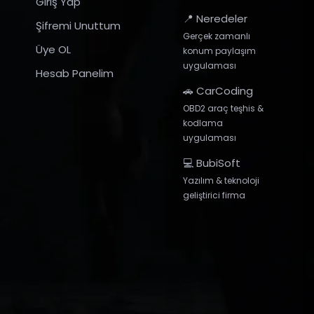
Giriş Yap
📍 Neredeler
Şifremi Unuttum
Gerçek zamanlı
Üye OL
konum paylaşım
uygulaması
Hesab Panelim
🚗 CarCoding
OBD2 araç teşhis &
kodlama
uygulaması
💻 BubiSoft
Yazılım & teknoloji
geliştirici firma