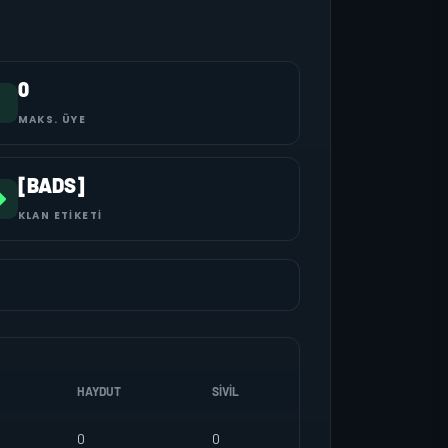
0
MAKS. ÜYE
[BADS]
KLAN ETIKETI
HAYDUT
SIVIL
0
0