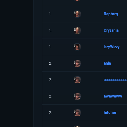
1.
Raptorg
1.
Crysania
1.
lzzyWizzy
2.
ania
2.
aaaaaaaaaa
2.
awawaww
2.
hitcher