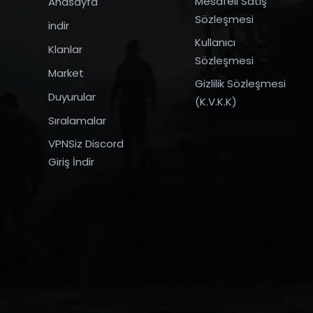
Mesafeli Satış
Anasayfa
Sözleşmesi
indir
Kullanıcı
Klanlar
Sözleşmesi
Market
Gizlilik Sözleşmesi
Duyurular
(K.V.K.K)
Sıralamalar
VPNSiz Discord
Giriş İndir