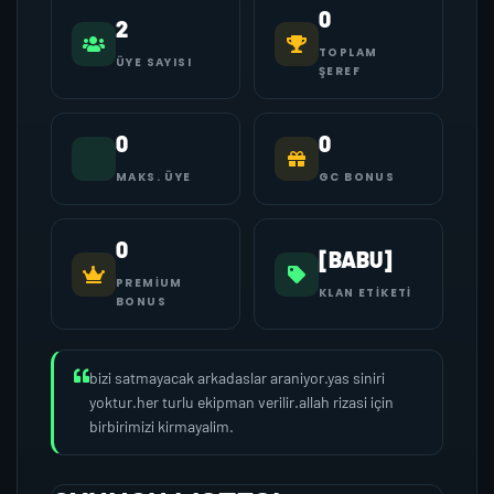
0
2
TOPLAM
ÜYE SAYISI
ŞEREF
0
0
MAKS. ÜYE
GC BONUS
0
[BABU]
PREMIUM
KLAN ETIKETI
BONUS
bizi satmayacak arkadaslar araniyor.yas siniri
yoktur.her turlu ekipman verilir.allah rizasi için
birbirimizi kirmayalim.