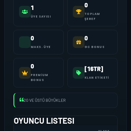
0
1
TOPLAM
ÜYE SAYISI
ŞEREF
0
0
MAKS. ÜYE
GC BONUS
0
[16TR]
PREMIUM
KLAN ETIKETI
BONUS
20 VE ÜSTÜ BÜYÜKLER
OYUNCU LISTESI