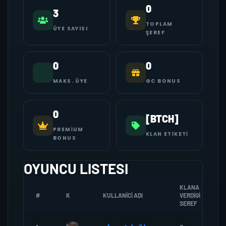
0
3
TOPLAM
ÜYE SAYISI
ŞEREF
0
0
MAKS. ÜYE
GC BONUS
0
[BTCH]
PREMIUM
KLAN ETIKETI
BONUS
OYUNCU LISTESI
KLANA
#
K
KULLANICI ADI
VERDIGI
SEREF