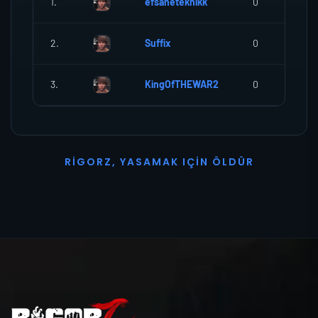
1.
efsaneteknikk
0
2.
Suffix
0
3.
KingOfTHEWAR2
0
R
I
G
O
R
Z
,
Y
A
S
A
M
A
K
I
Ç
I
N
Ö
L
D
Ü
R