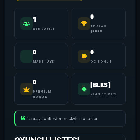
0
1
TOPLAM
ÜYE SAYISI
ŞEREF
0
0
MAKS. ÜYE
GC BONUS
0
[BLKS]
PREMIUM
KLAN ETIKETI
BONUS
silahsaygiwhitestonerockyfordboulder