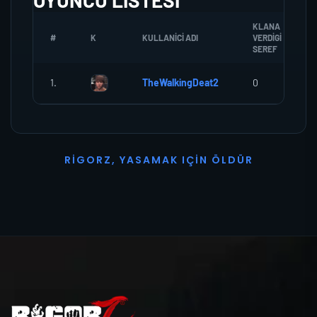
OYUNCU LISTESI
KLANA
#
K
KULLANICI ADI
VERDIGI
SEREF
1.
TheWalkingDeat2
0
R
I
G
O
R
Z
,
Y
A
S
A
M
A
K
I
Ç
I
N
Ö
L
D
Ü
R