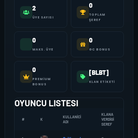
0
2
TOPLAM
ÜYE SAYISI
ŞEREF
0
0
MAKS. ÜYE
GC BONUS
0
[BLBT]
PREMIUM
KLAN ETIKETI
BONUS
OYUNCU LISTESI
KLANA
KULLANICI
#
K
VERDIGI
ZOMB
ADI
SEREF