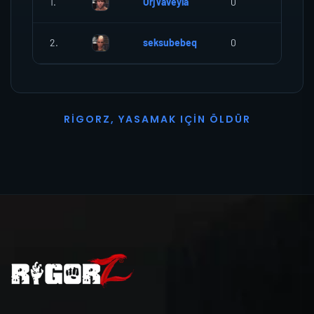
1.
OrjVaveyla
0
0
2.
seksubebeq
0
0
R
I
G
O
R
Z
,
Y
A
S
A
M
A
K
I
Ç
I
N
Ö
L
D
Ü
R