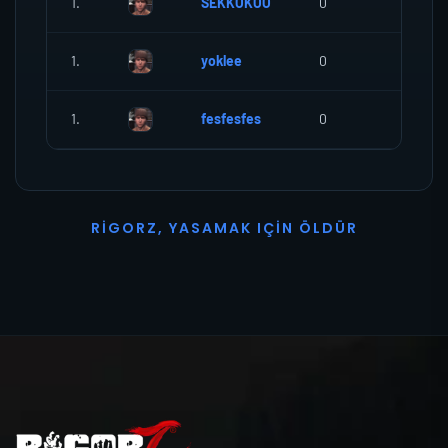
1.
SEKKOKOO
0
0
1.
yoklee
0
0
1.
fesfesfes
0
0
R
I
G
O
R
Z
,
Y
A
S
A
M
A
K
I
Ç
I
N
Ö
L
D
Ü
R