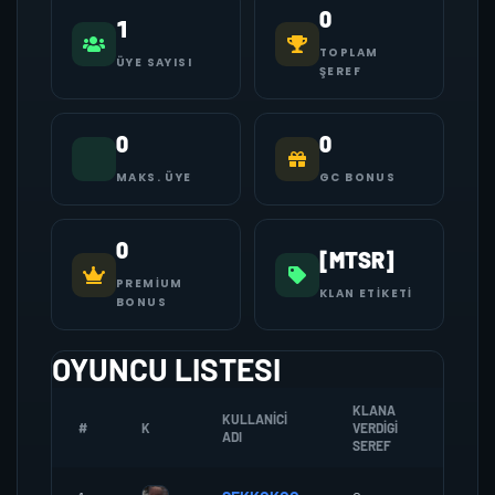
0
1
TOPLAM
ÜYE SAYISI
ŞEREF
0
0
MAKS. ÜYE
GC BONUS
0
[MTSR]
PREMIUM
KLAN ETIKETI
BONUS
OYUNCU LISTESI
KLANA
KULLANICI
#
K
VERDIGI
ZOMBI
ADI
SEREF