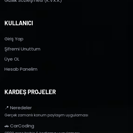
Gizlilik Sözleşmesi (K.V.K.K)
KULLANICI
Giriş Yap
Şifremi Unuttum
Üye OL
Hesab Panelim
KARDEŞ PROJELER
📍 Neredeler
Gerçek zamanlı konum paylaşım uygulaması
🚗 CarCoding