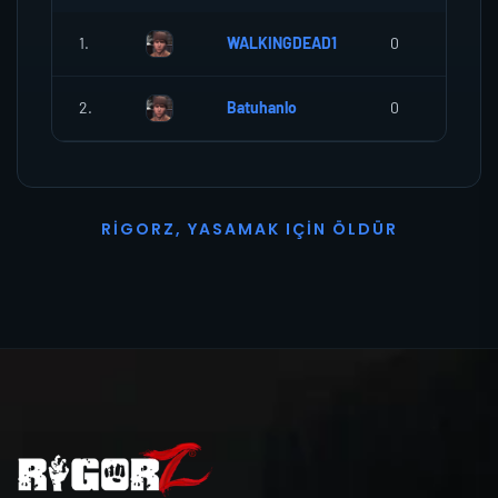
1.
WALKINGDEAD1
0
0
2.
Batuhanlo
0
0
R
I
G
O
R
Z
,
Y
A
S
A
M
A
K
I
Ç
I
N
Ö
L
D
Ü
R