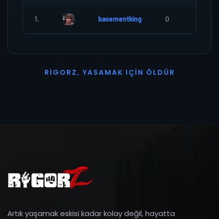
1.
basementking
0
0
R
I
G
O
R
Z
,
Y
A
S
A
M
A
K
I
Ç
I
N
Ö
L
D
Ü
R
Artık yaşamak eskisi kadar kolay değil, hayatta