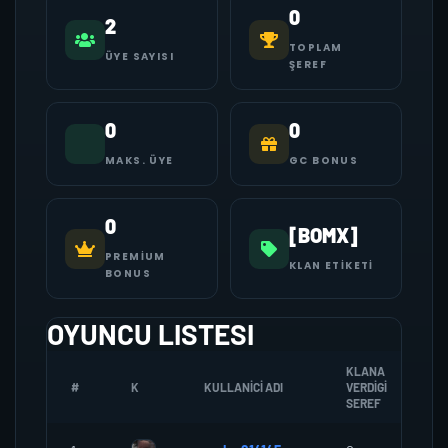
0
2
TOPLAM
ÜYE SAYISI
ŞEREF
0
0
MAKS. ÜYE
GC BONUS
0
[BOMX]
PREMIUM
KLAN ETIKETI
BONUS
OYUNCU LISTESI
KLANA
#
K
KULLANICI ADI
VERDIGI
Z
SEREF