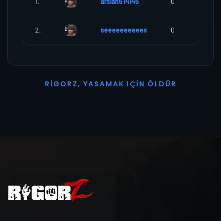
1.
arslan614145
0
0
2.
seeeeeeeeees
0
0
R
I
G
O
R
Z
,
Y
A
S
A
M
A
K
I
Ç
I
N
Ö
L
D
Ü
R