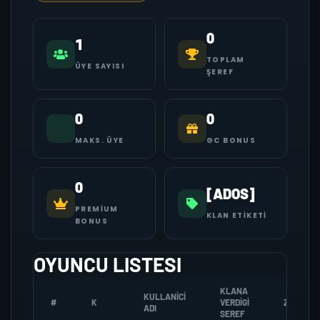
0
1
TOPLAM
ÜYE SAYISI
ŞEREF
0
0
MAKS. ÜYE
GC BONUS
0
[ADOS]
PREMIUM
KLAN ETIKETI
BONUS
OYUNCU LISTESI
KLANA
KULLANICI
#
K
VERDIGI
ZOMBI
ADI
SEREF