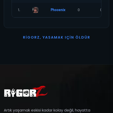
1.
Phooenix
0
0
R
I
G
O
R
Z
,
Y
A
S
A
M
A
K
I
Ç
I
N
Ö
L
D
Ü
R
Artık yaşamak eskisi kadar kolay değil, hayatta