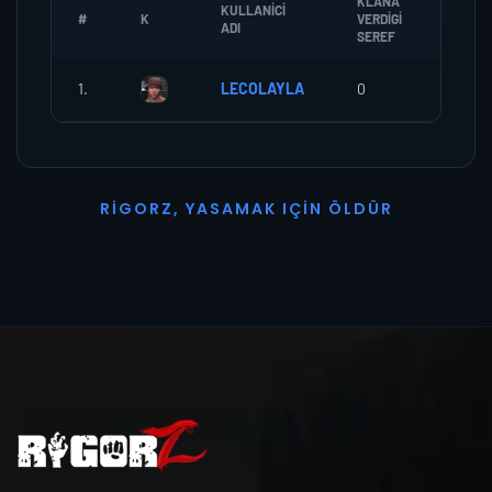
KLANA
KULLANICI
#
K
VERDIGI
ZOMBI
ADI
SEREF
1.
LECOLAYLA
0
0
R
I
G
O
R
Z
,
Y
A
S
A
M
A
K
I
Ç
I
N
Ö
L
D
Ü
R