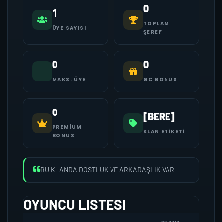
0
1
TOPLAM
ÜYE SAYISI
ŞEREF
0
0
MAKS. ÜYE
GC BONUS
0
[BERE]
PREMIUM
KLAN ETIKETI
BONUS
BU KLANDA DOSTLUK VE ARKADAŞLIK VAR
OYUNCU LISTESI