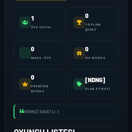
0
1
TOPLAM
ÜYE SAYISI
ŞEREF
0
0
MAKS. ÜYE
GC BONUS
0
[NDNG]
PREMIUM
KLAN ETIKETI
BONUS
HERKEZ DAVETLI :)