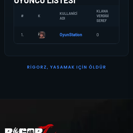
OYUNCU LISTESI
KLANA
KULLANICI
#
K
VERDIGI
ZOMBI
ADI
SEREF
1.
OyunStation
0
0
R
I
G
O
R
Z
,
Y
A
S
A
M
A
K
I
Ç
I
N
Ö
L
D
Ü
R