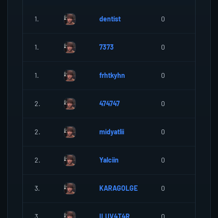
1.
dentist
0
0
1.
7373
0
0
1.
frhtkyhn
0
0
2.
474747
0
0
2.
midyatlii
0
0
2.
Yalciin
0
0
3.
KARAGOLGE
0
0
3.
ILUV4T4R
0
0