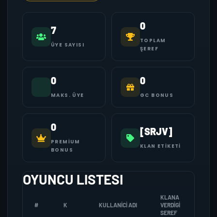
0
7
TOPLAM
ÜYE SAYISI
ŞEREF
0
0
MAKS. ÜYE
GC BONUS
0
[SRJV]
PREMIUM
KLAN ETIKETI
BONUS
OYUNCU LISTESI
KLANA
#
K
KULLANICI ADI
VERDIGI
ZOMB
SEREF