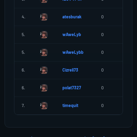
4.
atesburak
0
0
5.
wAweLyb
0
0
5.
wAweLybb
0
0
6.
Cizreli73
0
0
6.
polat7327
0
0
7.
timequit
0
0