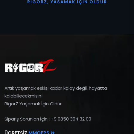
R
I
G
O
R
Z
,
Y
A
S
A
M
A
K
I
Ç
I
N
Ö
L
D
Ü
R
Artık yaşamak eskisi kadar kolay değil, hayatta
kalabiliecekmisin!
RigorZ Yaşamak İçin Öldür
Sipariş Sorunları İçin : +9 0850 304 32 09
ÜCRETSIZ
MMOFPS