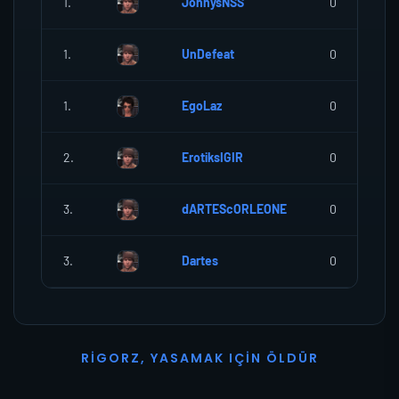
1.
JohnysNSS
0
1.
UnDefeat
0
1.
EgoLaz
0
2.
ErotiksIGIR
0
3.
dARTEScORLEONE
0
3.
Dartes
0
R
I
G
O
R
Z
,
Y
A
S
A
M
A
K
I
Ç
I
N
Ö
L
D
Ü
R