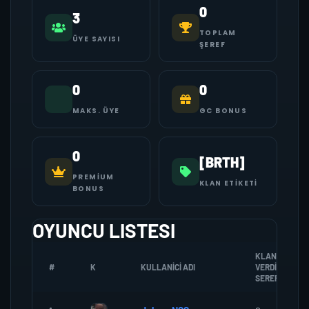
0
3
TOPLAM
ÜYE SAYISI
ŞEREF
0
0
MAKS. ÜYE
GC BONUS
0
[BRTH]
PREMIUM
KLAN ETIKETI
BONUS
OYUNCU LISTESI
KLANA
#
K
KULLANICI ADI
VERDIGI
SEREF