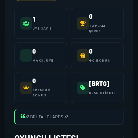
0
1
TOPLAM
ÜYE SAYISI
ŞEREF
0
0
MAKS. ÜYE
GC BONUS
0
[BRTG]
PREMIUM
KLAN ETIKETI
BONUS
<3 BRUTAL GUARDS <3