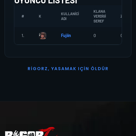
OYUNCU LISTESI
KLANA
KULLANICI
#
K
VERDIGI
ZOMBI
ADI
SEREF
1.
Fujiin
0
0
R
I
G
O
R
Z
,
Y
A
S
A
M
A
K
I
Ç
I
N
Ö
L
D
Ü
R