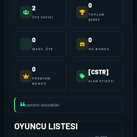
0
2
TOPLAM
ÜYE SAYISI
ŞEREF
0
0
MAKS. ÜYE
GC BONUS
0
[CSTR]
PREMIUM
KLAN ETIKETI
BONUS
casterin dassaklarI
OYUNCU LISTESI