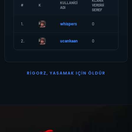
KLANA
KULLANICI
#
K
VERDIGI
ZOMBI
ADI
SEREF
1.
whispers
0
0
2.
ucankaan
0
0
R
I
G
O
R
Z
,
Y
A
S
A
M
A
K
I
Ç
I
N
Ö
L
D
Ü
R