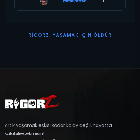
1.
zombirotten
0
0
R
I
G
O
R
Z
,
Y
A
S
A
M
A
K
I
Ç
I
N
Ö
L
D
Ü
R
Artık yaşamak eskisi kadar kolay değil, hayatta
kalabiliecekmisin!