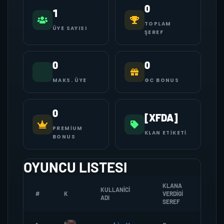
0
1
TOPLAM
ÜYE SAYISI
ŞEREF
0
0
MAKS. ÜYE
GC BONUS
0
[XFDA]
PREMIUM
KLAN ETIKETI
BONUS
OYUNCU LISTESI
KLANA
KULLANICI
#
K
VERDIGI
ZOMBI
ADI
SEREF