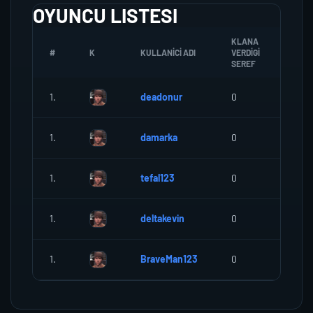
OYUNCU LISTESI
KLANA
#
K
KULLANICI ADI
VERDIGI
ZOMB
SEREF
1.
deadonur
0
0
1.
damarka
0
0
1.
tefal123
0
0
1.
deltakevin
0
0
1.
BraveMan123
0
0