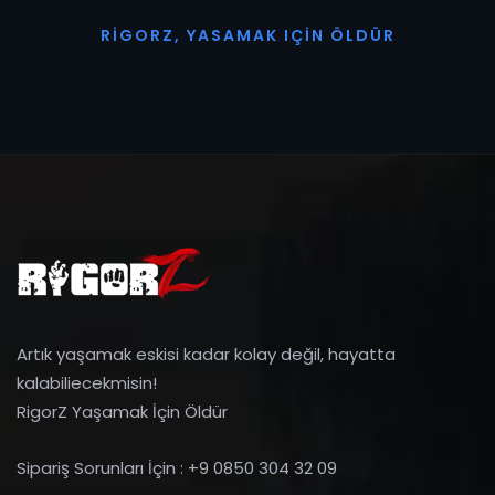
R
I
G
O
R
Z
,
Y
A
S
A
M
A
K
I
Ç
I
N
Ö
L
D
Ü
R
Artık yaşamak eskisi kadar kolay değil, hayatta
kalabiliecekmisin!
RigorZ Yaşamak İçin Öldür
Sipariş Sorunları İçin : +9 0850 304 32 09