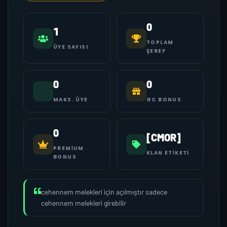
0
1
TOPLAM
ÜYE SAYISI
ŞEREF
0
0
MAKS. ÜYE
GC BONUS
0
[CMOR]
PREMIUM
KLAN ETIKETI
BONUS
cehennem melekleri için açılmıştır sadece
cehennem melekleri girebilir