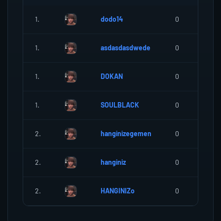
1.
dodo14
0
1.
asdasdasdwede
0
1.
DOKAN
0
1.
SOULBLACK
0
2.
hanginizegemen
0
2.
hanginiz
0
2.
HANGINIZo
0