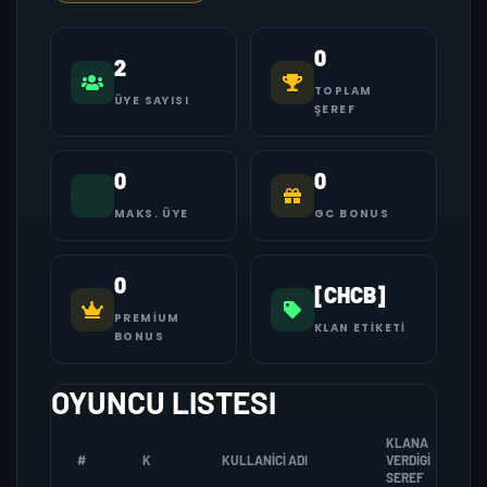
0
2
TOPLAM
ÜYE SAYISI
ŞEREF
0
0
MAKS. ÜYE
GC BONUS
0
[CHCB]
PREMIUM
KLAN ETIKETI
BONUS
OYUNCU LISTESI
KLANA
#
K
KULLANICI ADI
VERDIGI
SEREF