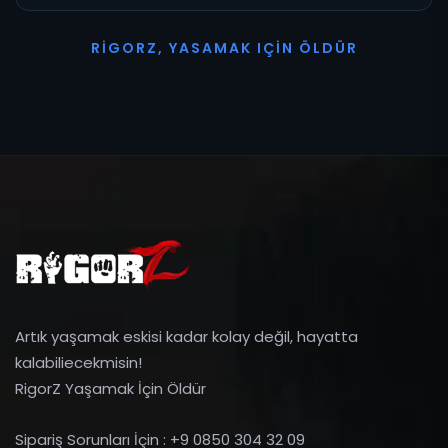
R
I
G
O
R
Z
,
Y
A
S
A
M
A
K
I
Ç
I
N
Ö
L
D
Ü
R
Artık yaşamak eskisi kadar kolay değil, hayatta
kalabiliecekmisin!
RigorZ Yaşamak İçin Öldür
Sipariş Sorunları İçin : +9 0850 304 32 09