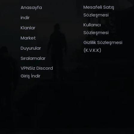
Mesafeli Satış
Anasayfa
Sözleşmesi
indir
Kullanıcı
Klanlar
Sözleşmesi
Market
Gizlilik Sözleşmesi
Duyurular
(K.V.K.K)
Sıralamalar
VPNSiz Discord
Giriş İndir