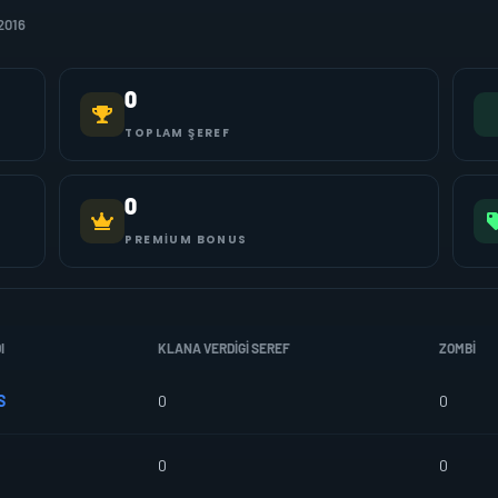
2016
0
TOPLAM ŞEREF
0
PREMIUM BONUS
I
KLANA VERDIGI SEREF
ZOMBI
S
0
0
0
0