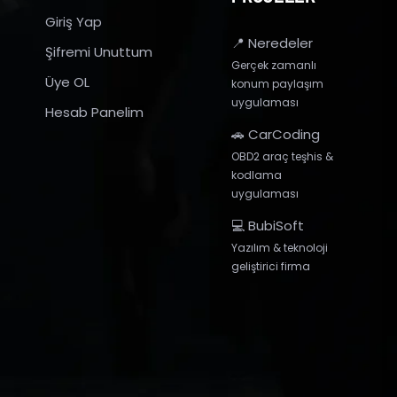
Giriş Yap
📍 Neredeler
Şifremi Unuttum
Gerçek zamanlı
Üye OL
konum paylaşım
uygulaması
Hesab Panelim
🚗 CarCoding
OBD2 araç teşhis &
kodlama
uygulaması
💻 BubiSoft
Yazılım & teknoloji
geliştirici firma