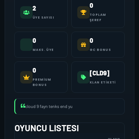
0
2
TOPLAM
ÜYE SAYISI
ŞEREF
0
0
MAKS. ÜYE
GC BONUS
0
[CLD9]
PREMIUM
KLAN ETIKETI
BONUS
cloud 9 fayn tenks end yu
OYUNCU LISTESI