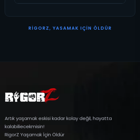
R
I
G
O
R
Z
,
Y
A
S
A
M
A
K
I
Ç
I
N
Ö
L
D
Ü
R
Artık yaşamak eskisi kadar kolay değil, hayatta
kalabiliecekmisin!
RigorZ Yaşamak İçin Öldür