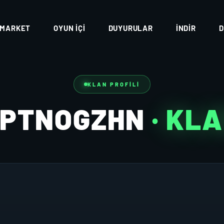
MARKET
OYUN İÇI
DUYURULAR
İNDIR
D
KLAN PROFILI
CPTNOGZHN
· KL