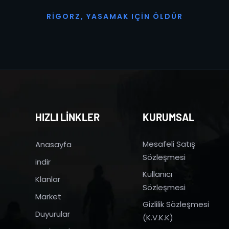
R
I
G
O
R
Z
,
Y
A
S
A
M
A
K
I
Ç
I
N
Ö
L
D
Ü
R
HIZLI LİNKLER
KURUMSAL
Mesafeli Satış
Anasayfa
Sözleşmesi
indir
Kullanıcı
Klanlar
Sözleşmesi
Market
Gizlilik Sözleşmesi
Duyurular
(K.V.K.K)