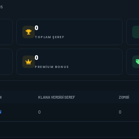
15
0
TOPLAM ŞEREF
0
PREMIUM BONUS
I
KLANA VERDIGI SEREF
ZOMBI
N
0
0