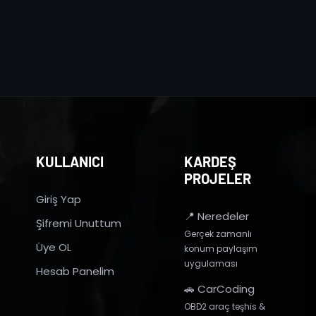
KULLANICI
KARDEŞ
PROJELER
Giriş Yap
📍 Neredeler
Şifremi Unuttum
Gerçek zamanlı
Üye OL
konum paylaşım
uygulaması
Hesab Panelim
🚗 CarCoding
OBD2 araç teşhis &