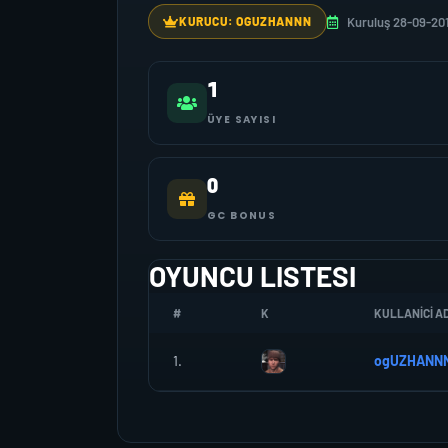
Kuruluş 28-09-20
KURUCU: OGUZHANNN
1
ÜYE SAYISI
0
GC BONUS
OYUNCU LISTESI
#
K
KULLANICI AD
1.
ogUZHANN