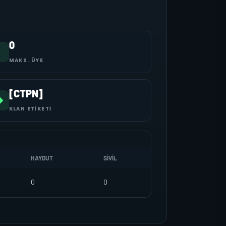
0
MAKS. ÜYE
[CTPN]
KLAN ETIKETI
HAYDUT
SIVIL
0
0