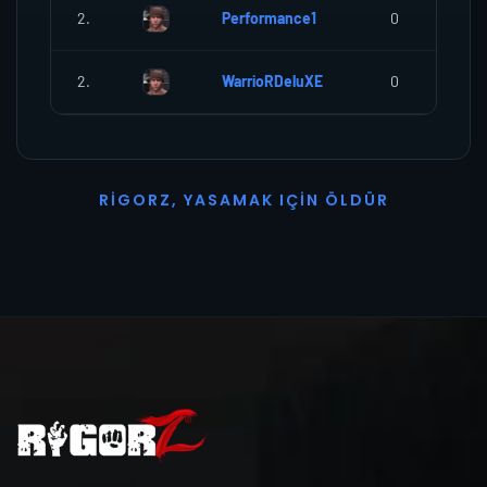
2.
Performance1
0
2.
WarrioRDeluXE
0
R
I
G
O
R
Z
,
Y
A
S
A
M
A
K
I
Ç
I
N
Ö
L
D
Ü
R