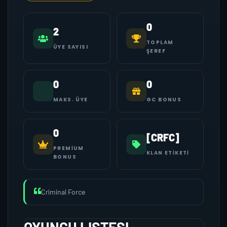
0
2
TOPLAM
ÜYE SAYISI
ŞEREF
0
0
MAKS. ÜYE
GC BONUS
0
[CRFC]
PREMIUM
KLAN ETIKETI
BONUS
Criminal Force