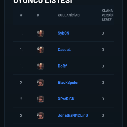
OYUNCU LISTESI
KLANA
#
K
KULLANICI ADI
VERDIGI
SEREF
1.
Syb0N
0
1.
CasuaL
0
1.
DoRf
0
2.
BlackSpider
0
2.
XPatRiCK
0
2.
JonathaNMCLinG
0